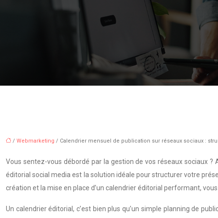
/
Webmarketing
/ Calendrier mensuel de publication sur réseaux sociaux : stru
Vous sentez-vous débordé par la gestion de vos réseaux sociaux ? Av
éditorial social media est la solution idéale pour structurer votre p
création et la mise en place d’un calendrier éditorial performant, v
Un calendrier éditorial, c’est bien plus qu’un simple planning de publi