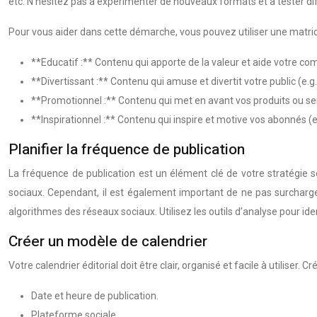
etc. N’hésitez pas à expérimenter de nouveaux formats et à tester di
Pour vous aider dans cette démarche, vous pouvez utiliser une matrice
**Educatif :** Contenu qui apporte de la valeur et aide votre com
**Divertissant :** Contenu qui amuse et divertit votre public (e
**Promotionnel :** Contenu qui met en avant vos produits ou serv
**Inspirationnel :** Contenu qui inspire et motive vos abonnés (e.g
Planifier la fréquence de publication
La fréquence de publication est un élément clé de votre stratégie s
sociaux. Cependant, il est également important de ne pas surchar
algorithmes des réseaux sociaux. Utilisez les outils d’analyse pour id
Créer un modèle de calendrier
Votre calendrier éditorial doit être clair, organisé et facile à utiliser
Date et heure de publication.
Plateforme sociale.