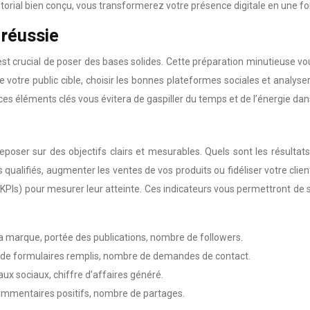
itorial bien conçu, vous transformerez votre présence digitale en une fo
 réussie
l est crucial de poser des bases solides. Cette préparation minutieuse vo
re votre public cible, choisir les bonnes plateformes sociales et anal
ces éléments clés vous évitera de gaspiller du temps et de l’énergie dan
reposer sur des objectifs clairs et mesurables. Quels sont les résult
alifiés, augmenter les ventes de vos produits ou fidéliser votre client
KPIs) pour mesurer leur atteinte. Ces indicateurs vous permettront de sui
 marque, portée des publications, nombre de followers.
e de formulaires remplis, nombre de demandes de contact.
x sociaux, chiffre d’affaires généré.
 commentaires positifs, nombre de partages.