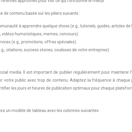
fférentes approches pour voir ce qui fonctionne le mieux.
 de contenu basée sur les piliers suivants :
munauté à apprendre quelque chose (e.g., tutoriels, guides, articles de 
.g., vidéos humoristiques, memes, concours).
ices (e.g., promotions, offres spéciales).
., citations, success stories, coulisses de votre entreprise).
ocial media. Il est important de publier régulièrement pour mainteni
ger votre public avec trop de contenu. Adaptez la fréquence à chaqu
entifier les jours et heures de publication optimaux pour chaque platefor
. Créez un modèle de tableau avec les colonnes suivantes :