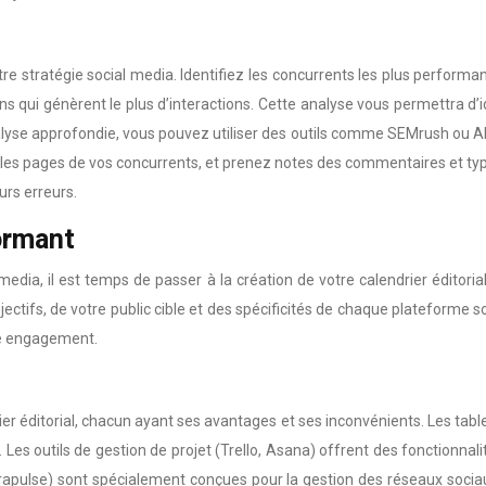
re stratégie social media. Identifiez les concurrents les plus performa
s qui génèrent le plus d’interactions. Cette analyse vous permettra d’id
nalyse approfondie, vous pouvez utiliser des outils comme SEMrush ou A
iter les pages de vos concurrents, et prenez notes des commentaires et t
urs erreurs.
formant
dia, il est temps de passer à la création de votre calendrier éditorial
ifs, de votre public cible et des spécificités de chaque plateforme so
re engagement.
ier éditorial, chacun ayant ses avantages et ses inconvénients. Les tabl
 Les outils de gestion de projet (Trello, Asana) offrent des fonctionnali
apulse) sont spécialement conçues pour la gestion des réseaux sociaux 