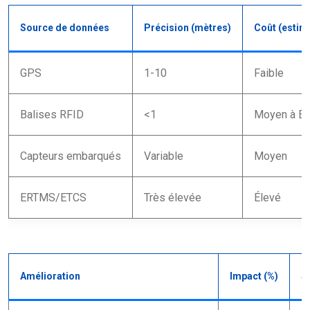
Source de données
Précision (mètres)
Coût (estima
GPS
1-10
Faible
Balises RFID
<1
Moyen à Él
Capteurs embarqués
Variable
Moyen
ERTMS/ETCS
Très élevée
Élevé
Amélioration
Impact (%)
S