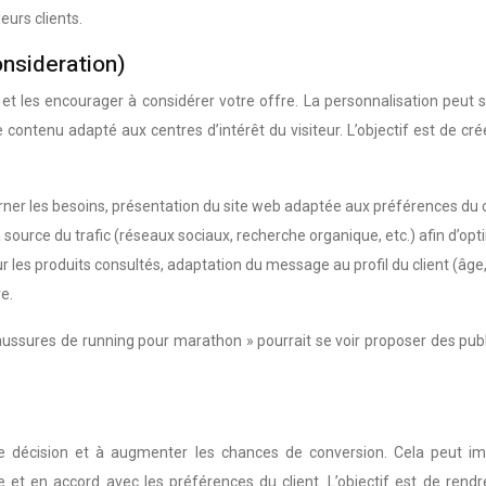
eurs clients.
onsideration)
 et les encourager à considérer votre offre. La personnalisation peu
e contenu adapté aux centres d’intérêt du visiteur. L’objectif est de 
rner les besoins, présentation du site web adaptée aux préférences du c
source du trafic (réseaux sociaux, recherche organique, etc.) afin d’optim
 les produits consultés, adaptation du message au profil du client (âge, 
e.
haussures de running pour marathon » pourrait se voir proposer des publ
s de décision et à augmenter les chances de conversion. Cela peut i
et en accord avec les préférences du client. L’objectif est de rendre