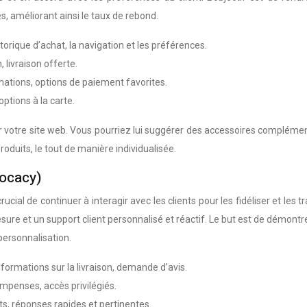
, améliorant ainsi le taux de rebond.
torique d’achat, la navigation et les préférences.
 livraison offerte.
ations, options de paiement favorites.
 options à la carte.
ur votre site web. Vous pourriez lui suggérer des accessoires compléme
oduits, le tout de manière individualisée.
vocacy)
t crucial de continuer à interagir avec les clients pour les fidéliser et
sure et un support client personnalisé et réactif. Le but est de démontr
 personnalisation.
ormations sur la livraison, demande d’avis.
ompenses, accès privilégiés.
nts, réponses rapides et pertinentes.