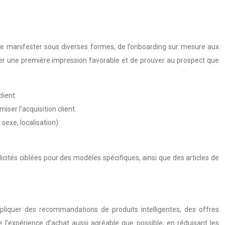
t se manifester sous diverses formes, de l’onboarding sur mesure aux
créer une première impression favorable et de prouver au prospect que
lient.
iser l’acquisition client.
sexe, localisation).
icités ciblées pour des modèles spécifiques, ainsi que des articles de
mpliquer des recommandations de produits intelligentes, des offres
 l’expérience d’achat aussi agréable que possible, en réduisant les