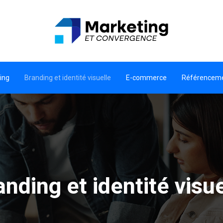
ing
Branding et identité visuelle
E-commerce
Référencem
anding et identité visue