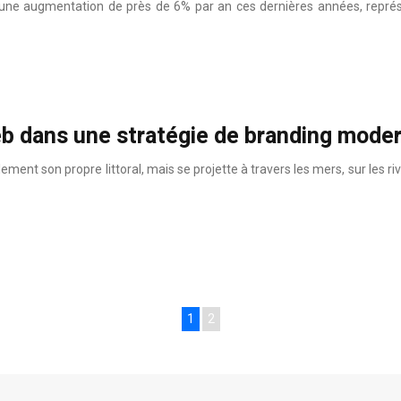
 une augmentation de près de 6% par an ces dernières années, représ
eb dans une stratégie de branding mode
ent son propre littoral, mais se projette à travers les mers, sur les ri
…
1
2